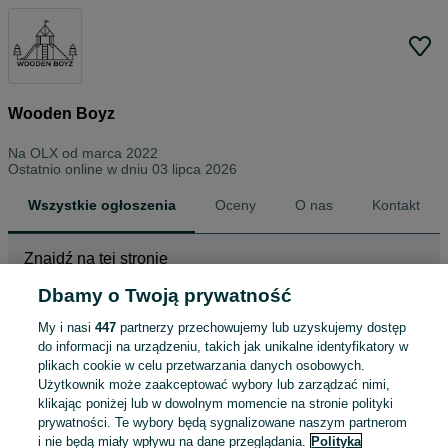
Wooden Boyz
Na OLX od
marca 2022
Ostatnio online w dniu 03 lipca 2026
Wszystkie ogłoszenia
Oceny
O nas
Kontakt
Znajdź na tej stronie
Dbamy o Twoją prywatność
My i nasi
447
partnerzy przechowujemy lub uzyskujemy dostęp
Wybierz kategorię
do informacji na urządzeniu, takich jak unikalne identyfikatory w
plikach cookie w celu przetwarzania danych osobowych.
ZNALEŹLIŚMY 0
Sortowanie
Opcje przeglądania
Użytkownik może zaakceptować wybory lub zarządzać nimi,
OGŁOSZEŃ
klikając poniżej lub w dowolnym momencie na stronie polityki
prywatności. Te wybory będą sygnalizowane naszym partnerom
i nie będą miały wpływu na dane przeglądania.
Polityka