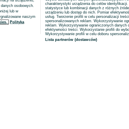
macji na urządzeniu,
charakterystyki urządzenia do celów identyfikacji
ia danych osobowych.
statystyce lub kombinacji danych z różnych źróde
niżej lub w
urządzeniu lub dostęp do nich. Pomiar efektywnoś
sygnalizowane naszym
usług. Tworzenie profili w celu personalizacji treści
spersonalizowanych reklam. Wykorzystywanie og
kies,
Polityka
reklam. Wykorzystywanie ograniczonych danych d
efektywności treści. Wykorzystanie profili do wy
Wykorzystywanie profili w celu doboru spersonali
Lista partnerów (dostawców)