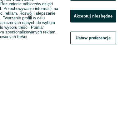
. Rozumienie odbiorców dzięki
ł. Przechowywanie informacji na
ci reklam. Rozwój i ulepszanie
Akceptuj niezbędne
. Tworzenie profili w celu
raniczonych danych do wyboru
o wyboru treści. Pomiar
boru spersonalizowanych reklam.
zowanych treści.
Ustaw preferencje