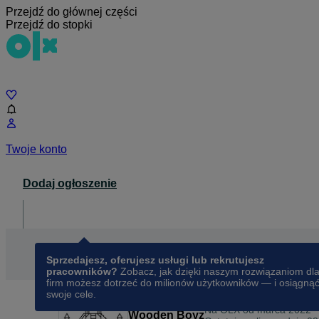
Przejdź do głównej części
Przejdź do stopki
Czat
Twoje konto
Dodaj ogłoszenie
Dla biznesu
opens in a new tab
Sprzedajesz, oferujesz usługi lub rekrutujesz
pracowników?
Zobacz, jak dzięki naszym rozwiązaniom dl
firm możesz dotrzeć do milionów użytkowników — i osiągną
swoje cele.
Na OLX od
marca 2022
Wooden Boyz