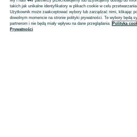
My i nasi
447
partnerzy przechowujemy lub uzyskujemy dostęp do infor
takich jak unikalne identyfikatory w plikach cookie w celu przetwarzan
Użytkownik może zaakceptować wybory lub zarządzać nimi, klikając po
dowolnym momencie na stronie polityki prywatności. Te wybory będą 
partnerom i nie będą miały wpływu na dane przeglądania.
Polityka coo
Prywatności
Aplikacje mobilne OLX.pl
Pomoc
Wyróżnione ogłoszenia
Oferta dla firm
Blog
Regulamin
Polityka prywatności
Reklama
Informacja o realizowanej strategii podatkowej